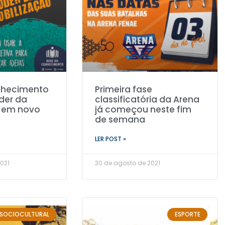
nhecimento
Primeira fase
der da
classificatória da Arena
 em novo
já começou neste fim
de semana
LER POST »
021
30 de agosto de 2021
SOCIOCULTURAL
ESPORTE