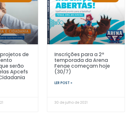
 projetos de
Inscrições para a 2ª
mento
temporada da Arena
que serão
Fenae começam hoje
elas Apcefs
(30/7)
 Cidadania
LER POST »
21
30 de julho de 2021