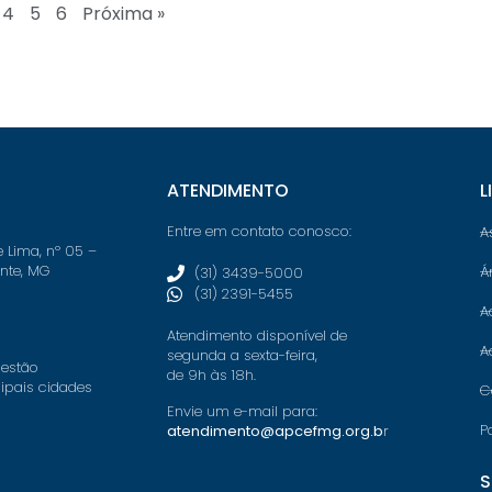
4
5
6
Próxima »
ATENDIMENTO
L
Entre em contato conosco:
A
e Lima, nº 05 –
onte, MG
Á
(31) 3439-5000
(31) 2391-5455
A
Atendimento disponível de
A
segunda a sexta-feira,
 estão
de 9h às 18h.
cipais cidades
C
Envie um e-mail para:
P
atendimento@apcefmg.org.b
r
S