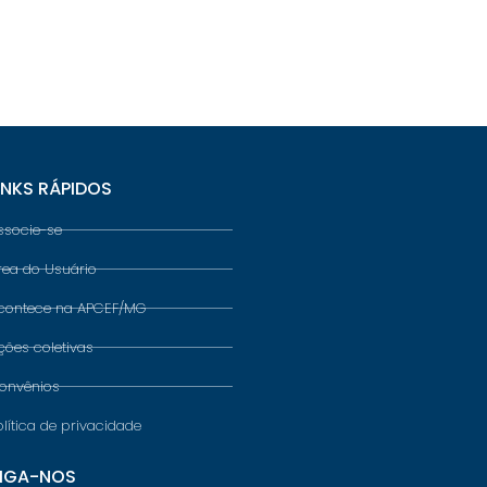
INKS RÁPIDOS
ssocie-se
rea do Usuário
contece na APCEF/MG
ções coletivas
onvênios
olítica de privacidade
IGA-NOS