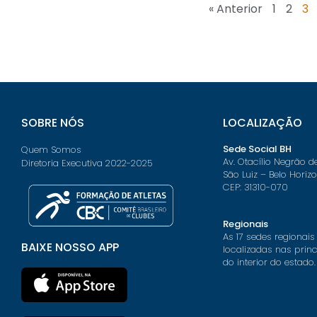
« Anterior
1
2
3
SOBRE NÓS
LOCALIZAÇÃO
Sede Social BH
Quem Somos
Av. Otacílio Negrão d
Diretoria Executiva 2022-2025
São Luiz – Belo Horiz
CEP: 31310-070
Regionais
As 17 sedes regionais
BAIXE NOSSO APP
localizadas nas prin
do interior do estado.