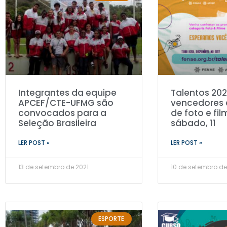
Integrantes da equipe
Talentos 202
APCEF/CTE-UFMG são
vencedores 
convocados para a
de foto e fi
Seleção Brasileira
sábado, 11
LER POST »
LER POST »
13 de setembro de 2021
10 de setembro de
ESPORTE