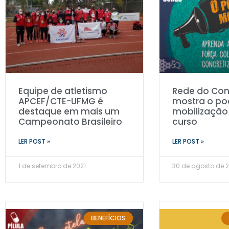
Equipe de atletismo
Rede do Co
APCEF/CTE-UFMG é
mostra o po
destaque em mais um
mobilização
Campeonato Brasileiro
curso
LER POST »
LER POST »
1 de setembro de 2021
30 de agosto de 2
BENEFÍCIOS