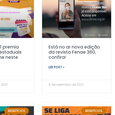
1 premia
Está no ar nova edição
estaduais
da revista Fenae 360,
lme neste
confira!
LER POST »
 2021
9 de setembro de 2021
BENEFÍCIOS
BENEFÍCIOS