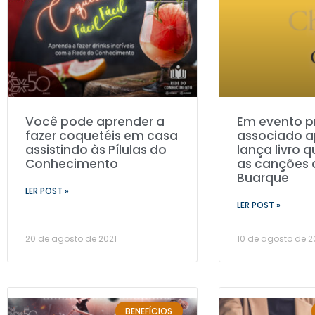
Você pode aprender a
Em evento pr
fazer coquetéis em casa
associado 
assistindo às Pílulas do
lança livro q
Conhecimento
as canções 
Buarque
LER POST »
LER POST »
20 de agosto de 2021
10 de agosto de 2
BENEFÍCIOS