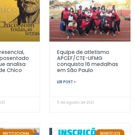
esencial,
Equipe de atletismo
aposentado
APCEF/CTE-UFMG
ue analisa
conquista 16 medalhas
de Chico
em São Paulo
LER POST »
021
5 de agosto de 2021
INSTITUCIONAL
BENEFÍCIOS