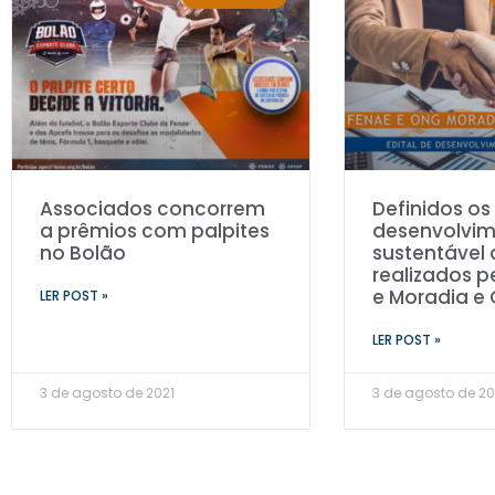
Associados concorrem
Definidos os
a prêmios com palpites
desenvolvi
no Bolão
sustentável 
realizados p
e Moradia e
LER POST »
LER POST »
3 de agosto de 2021
3 de agosto de 20