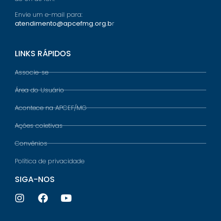
Envie um e-mail para:
atendimento@apcefmg.org.b
r
LINKS RÁPIDOS
Associe-se
Área do Usuário
Acontece na APCEF/MG
Ações coletivas
Convênios
Política de privacidade
SIGA-NOS