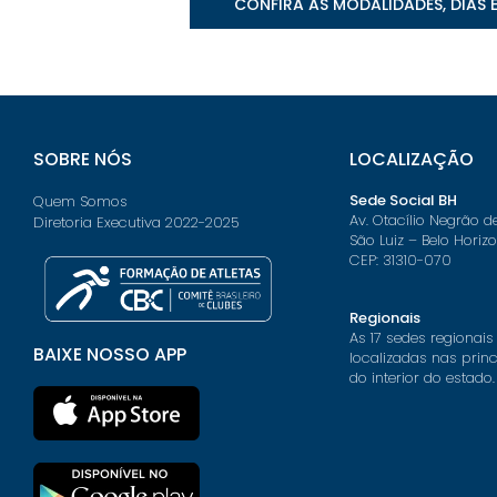
CONFIRA AS MODALIDADES, DIAS 
SOBRE NÓS
LOCALIZAÇÃO
Sede Social BH
Quem Somos
Av. Otacílio Negrão d
Diretoria Executiva 2022-2025
São Luiz – Belo Horiz
CEP: 31310-070
Regionais
As 17 sedes regionais
BAIXE NOSSO APP
localizadas nas prin
do interior do estado.