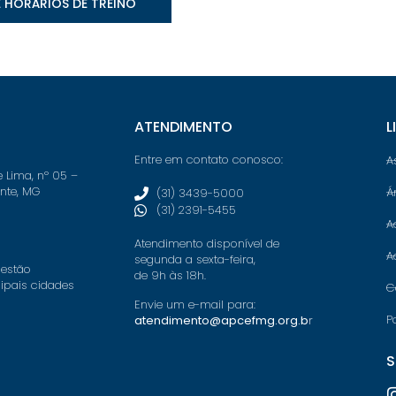
E HORÁRIOS DE TREINO
ATENDIMENTO
L
Entre em contato conosco:
A
e Lima, nº 05 –
onte, MG
Á
(31) 3439-5000
(31) 2391-5455
A
Atendimento disponível de
A
segunda a sexta-feira,
 estão
de 9h às 18h.
cipais cidades
C
Envie um e-mail para:
P
atendimento@apcefmg.org.b
r
S