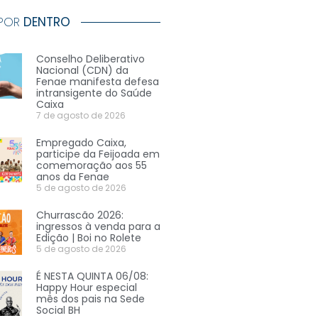
 POR
DENTRO
Conselho Deliberativo
Nacional (CDN) da
Fenae manifesta defesa
intransigente do Saúde
Caixa
7 de agosto de 2026
Empregado Caixa,
participe da Feijoada em
comemoração aos 55
anos da Fenae
5 de agosto de 2026
Churrascão 2026:
ingressos à venda para a
Edição | Boi no Rolete
5 de agosto de 2026
É NESTA QUINTA 06/08:
Happy Hour especial
mês dos pais na Sede
Social BH