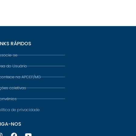
INKS RÁPIDOS
ssocie-se
rea do Usuário
contece na APCEF/MG
ções coletivas
onvênios
olítica de privacidade
IGA-NOS