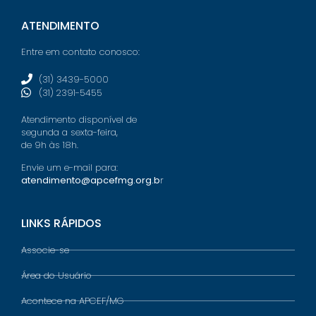
ATENDIMENTO
Entre em contato conosco:
(31) 3439-5000
(31) 2391-5455
Atendimento disponível de
segunda a sexta-feira,
de 9h às 18h.
Envie um e-mail para:
atendimento@apcefmg.org.b
r
LINKS RÁPIDOS
Associe-se
Área do Usuário
Acontece na APCEF/MG