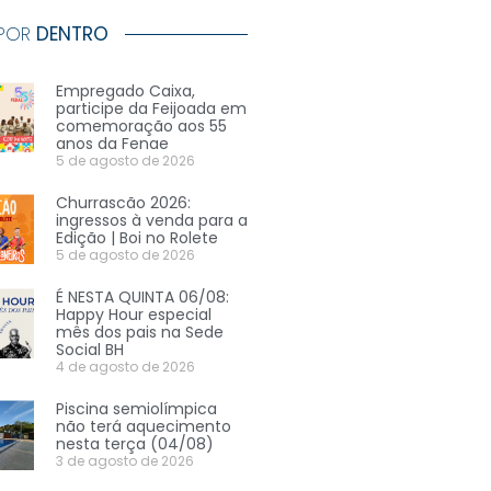
 POR
DENTRO
Empregado Caixa,
participe da Feijoada em
comemoração aos 55
anos da Fenae
5 de agosto de 2026
Churrascão 2026:
ingressos à venda para a
Edição | Boi no Rolete
5 de agosto de 2026
É NESTA QUINTA 06/08:
Happy Hour especial
mês dos pais na Sede
Social BH
4 de agosto de 2026
Piscina semiolímpica
não terá aquecimento
nesta terça (04/08)
3 de agosto de 2026