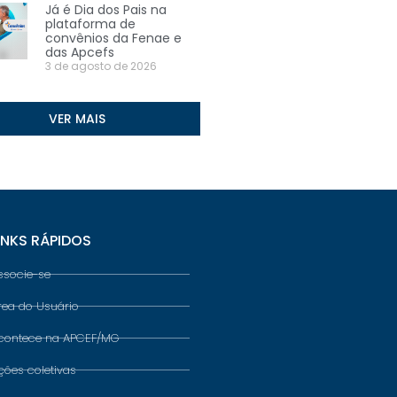
Já é Dia dos Pais na
plataforma de
convênios da Fenae e
das Apcefs
3 de agosto de 2026
VER MAIS
INKS RÁPIDOS
ssocie-se
rea do Usuário
contece na APCEF/MG
ções coletivas