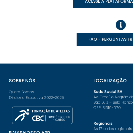
ACESSE A PLATAFORM
FAQ - PERGUNTAS F
SOBRE NÓS
LOCALIZAÇÃO
Sede Social BH
Quem Somos
Av. Otacílio Negrão d
Diretoria Executiva 2022-2025
São Luiz – Belo Horiz
CEP: 31310-070
Regionais
As 17 sedes regionais
BAIXE NOSSO APP