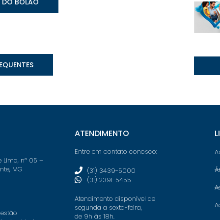
A DO BOLÃO
REQUENTES
ATENDIMENTO
L
Entre em contato conosco:
A
e Lima, nº 05 –
onte, MG
Á
(31) 3439-5000
(31) 2391-5455
A
Atendimento disponível de
A
segunda a sexta-feira,
 estão
de 9h às 18h.