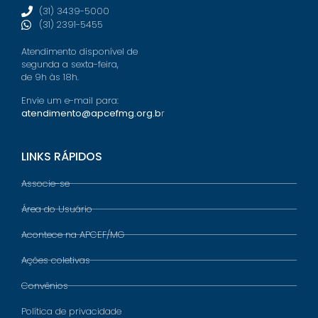
(31) 3439-5000
(31) 2391-5455
Atendimento disponível de
segunda a sexta-feira,
de 9h às 18h.
Envie um e-mail para:
atendimento@apcefmg.org.b
r
LINKS RÁPIDOS
Associe-se
Área do Usuário
Acontece na APCEF/MG
Ações coletivas
Convênios
Política de privacidade