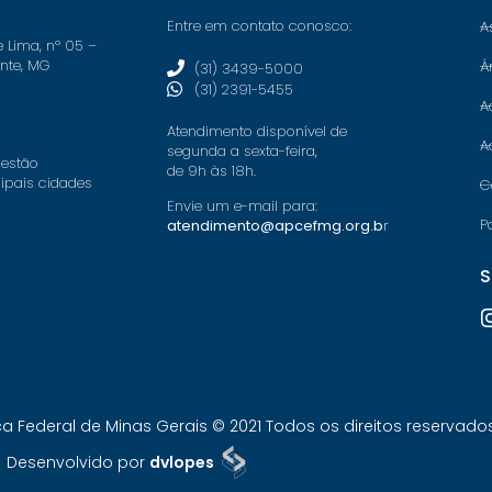
Entre em contato conosco:
A
e Lima, nº 05 –
onte, MG
Á
(31) 3439-5000
(31) 2391-5455
A
Atendimento disponível de
A
segunda a sexta-feira,
 estão
de 9h às 18h.
cipais cidades
C
Envie um e-mail para:
P
atendimento@apcefmg.org.b
r
S
Federal de Minas Gerais © 2021 Todos os direitos reservados.
Desenvolvido por
dvlopes