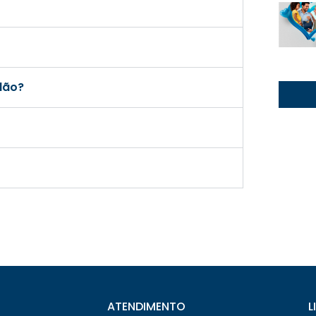
olão?
ATENDIMENTO
L