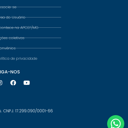
ssocie-se
rea do Usuário
contece na APCEF/MG
ções coletivas
onvênios
olítica de privacidade
IGA-NOS
 CNPJ: 17.299.090/0001-66