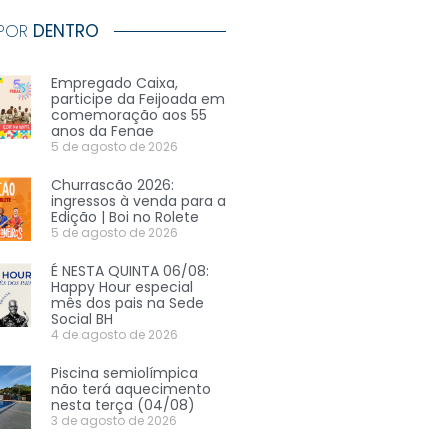
 POR
DENTRO
Empregado Caixa,
participe da Feijoada em
comemoração aos 55
anos da Fenae
5 de agosto de 2026
Churrascão 2026:
ingressos à venda para a
Edição | Boi no Rolete
5 de agosto de 2026
É NESTA QUINTA 06/08:
Happy Hour especial
mês dos pais na Sede
Social BH
4 de agosto de 2026
Piscina semiolímpica
não terá aquecimento
nesta terça (04/08)
3 de agosto de 2026