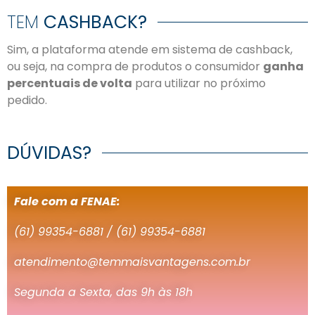
TEM
CASHBACK?
Sim, a plataforma atende em sistema de cashback,
ou seja, na compra de produtos o consumidor
ganha
percentuais de volta
para utilizar no próximo
pedido.
DÚVIDAS?
Fale com a FENAE:
(61) 99354-6881 /
(61) 99354-6881
atendimento@temmaisvantagens.com.br
Segunda a Sexta, das 9h às 18h