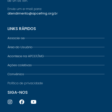
de 9h às 18h.
Envie um e-mail para:
atendimento@apcefmg.org.b
r
LINKS RÁPIDOS
Associe-se
Área do Usuário
Acontece na APCEF/MG
Ações coletivas
Convênios
Política de privacidade
SIGA-NOS