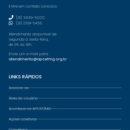
Entre em contato conosco:
(31) 3439-5000
(31) 2391-5455
Atendimento disponível de
segunda a sexta-feira,
de 9h às 18h.
Envie um e-mail para:
atendimento@apcefmg.org.b
r
LINKS RÁPIDOS
Associe-se
Área do Usuário
Acontece na APCEF/MG
Ações coletivas
Convênios