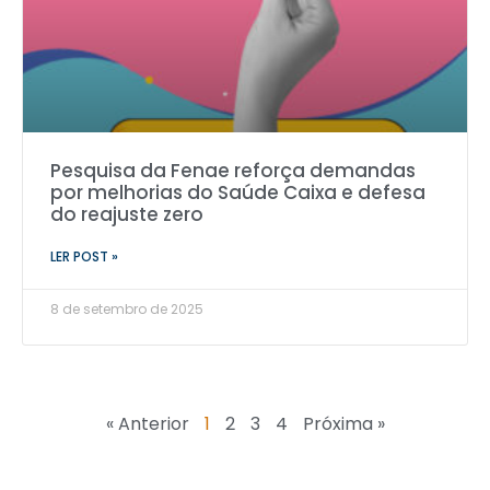
Pesquisa da Fenae reforça demandas
por melhorias do Saúde Caixa e defesa
do reajuste zero
LER POST »
8 de setembro de 2025
« Anterior
1
2
3
4
Próxima »