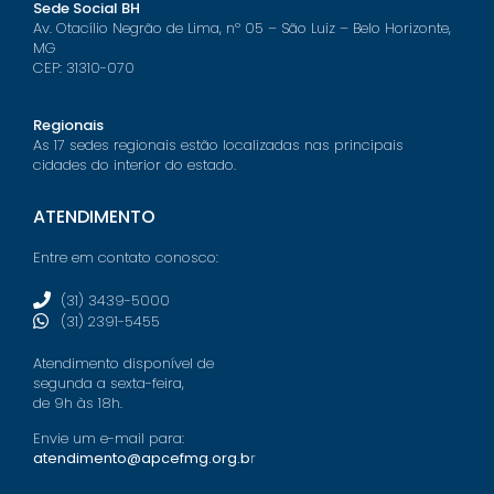
Sede Social BH
Av. Otacílio Negrão de Lima, nº 05 – São Luiz – Belo Horizonte,
MG
CEP: 31310-070
Regionais
As 17 sedes regionais estão localizadas nas principais
cidades do interior do estado.
ATENDIMENTO
Entre em contato conosco:
(31) 3439-5000
(31) 2391-5455
Atendimento disponível de
segunda a sexta-feira,
de 9h às 18h.
Envie um e-mail para:
atendimento@apcefmg.org.b
r