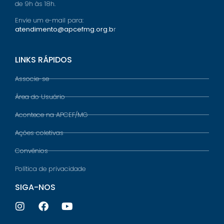
de 9h às 18h.
Envie um e-mail para:
atendimento@apcefmg.org.b
r
LINKS RÁPIDOS
Associe-se
Área do Usuário
Acontece na APCEF/MG
Ações coletivas
Convênios
Política de privacidade
SIGA-NOS