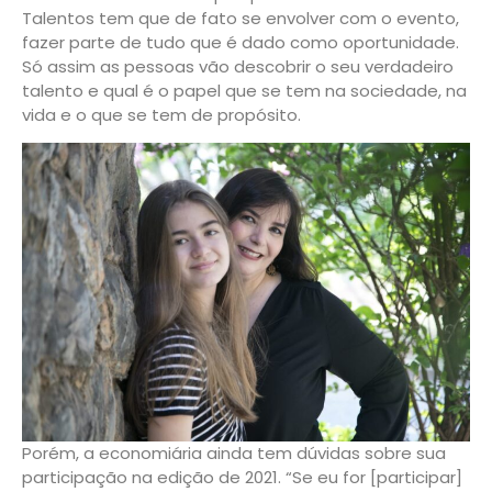
Talentos tem que de fato se envolver com o evento,
fazer parte de tudo que é dado como oportunidade.
Só assim as pessoas vão descobrir o seu verdadeiro
talento e qual é o papel que se tem na sociedade, na
vida e o que se tem de propósito.
Porém, a economiária ainda tem dúvidas sobre sua
participação na edição de 2021. “Se eu for [participar]