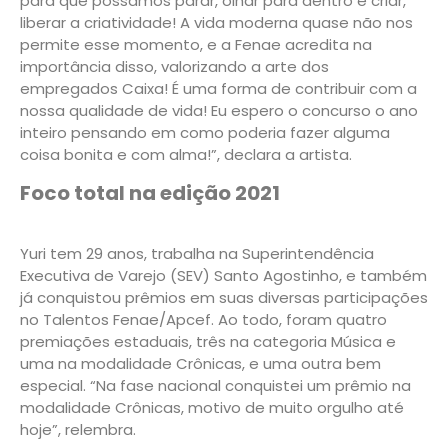
para que possamos parar, olhar para dentro e criar,
liberar a criatividade! A vida moderna quase não nos
permite esse momento, e a Fenae acredita na
importância disso, valorizando a arte dos
empregados Caixa! É uma forma de contribuir com a
nossa qualidade de vida! Eu espero o concurso o ano
inteiro pensando em como poderia fazer alguma
coisa bonita e com alma!”, declara a artista.
Foco total na edição 2021
Yuri tem 29 anos, trabalha na Superintendência
Executiva de Varejo (SEV) Santo Agostinho, e também
já conquistou prêmios em suas diversas participações
no Talentos Fenae/Apcef. Ao todo, foram quatro
premiações estaduais, três na categoria Música e
uma na modalidade Crônicas, e uma outra bem
especial. “Na fase nacional conquistei um prêmio na
modalidade Crônicas, motivo de muito orgulho até
hoje”, relembra.