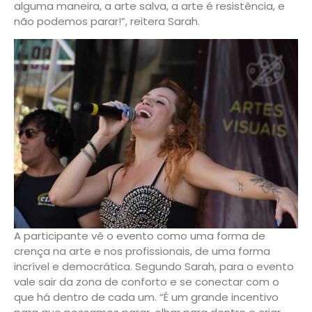
alguma maneira, a arte salva, a arte é resistência, e
não podemos parar!”, reitera Sarah.
A participante vê o evento como uma forma de
crença na arte e nos profissionais, de uma forma
incrível e democrática. Segundo Sarah, para o evento
vale sair da zona de conforto e se conectar com o
que há dentro de cada um. “É um grande incentivo