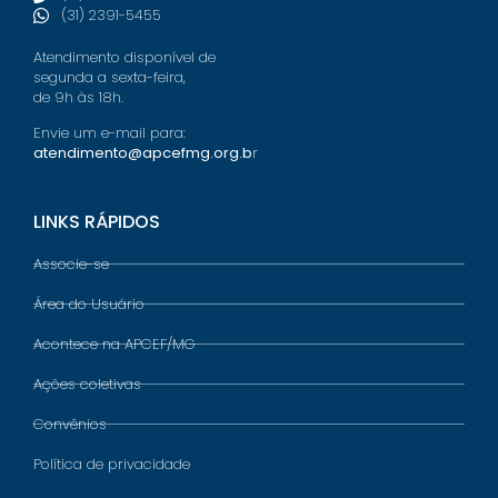
(31) 2391-5455
Atendimento disponível de
segunda a sexta-feira,
de 9h às 18h.
Envie um e-mail para:
atendimento@apcefmg.org.b
r
LINKS RÁPIDOS
Associe-se
Área do Usuário
Acontece na APCEF/MG
Ações coletivas
Convênios
Política de privacidade