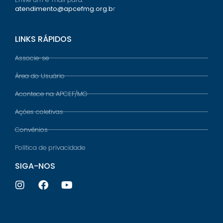
atendimento@apcefmg.org.b
r
LINKS RÁPIDOS
Associe-se
Área do Usuário
Acontece na APCEF/MG
Ações coletivas
Convênios
Política de privacidade
SIGA-NOS