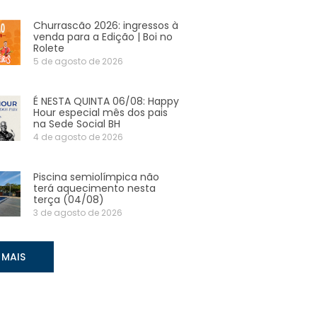
Churrascão 2026: ingressos à
venda para a Edição | Boi no
Rolete
5 de agosto de 2026
É NESTA QUINTA 06/08: Happy
Hour especial mês dos pais
na Sede Social BH
4 de agosto de 2026
Piscina semiolímpica não
terá aquecimento nesta
terça (04/08)
3 de agosto de 2026
 MAIS