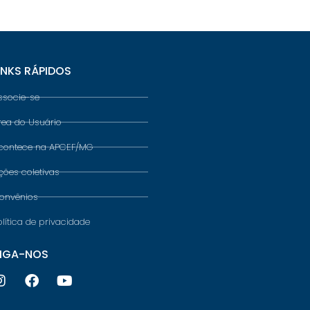
INKS RÁPIDOS
ssocie-se
rea do Usuário
contece na APCEF/MG
ções coletivas
onvênios
olítica de privacidade
IGA-NOS