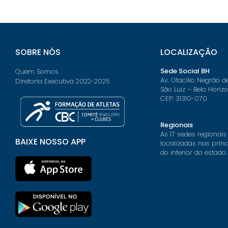
SOBRE NÓS
LOCALIZAÇÃO
Sede Social BH
Quem Somos
Av. Otacílio Negrão d
Diretoria Executiva 2022-2025
São Luiz – Belo Horiz
CEP: 31310-070
Regionais
As 17 sedes regionais
BAIXE NOSSO APP
localizadas nas prin
do interior do estado.