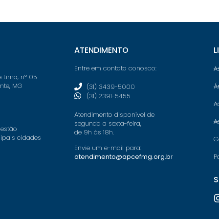
ATENDIMENTO
L
Entre em contato conosco:
A
e Lima, nº 05 –
onte, MG
Á
(31) 3439-5000
(31) 2391-5455
A
Atendimento disponível de
A
segunda a sexta-feira,
 estão
de 9h às 18h.
cipais cidades
C
Envie um e-mail para:
P
atendimento@apcefmg.org.b
r
S