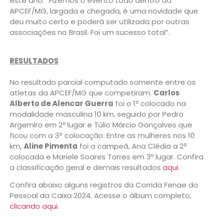
este ano. “Fizemos o evento todo dentro da
APCEF/MG, largada e chegada, é uma novidade que
deu muito certo e poderá ser utilizada por outras
associações no Brasil. Foi um sucesso total”.
RESULTADOS
No resultado parcial computado somente entre os
atletas da APCEF/MG que competiram.
Carlos
Alberto de Alencar Guerra
foi o 1º colocado na
modalidade masculina 10 km, seguido por Pedro
Argemiro em 2º lugar e Túlio Márcio Gonçalves que
ficou com a 3ª colocação. Entre as mulheres nos 10
km,
Aline Pimenta
foi a campeã, Ana Clédia a 2ª
colocada e Mariele Soares Torres em 3º lugar. Confira
a classificação geral e demais resultados
aqui
.
Confira abaixo alguns registros da Corrida Fenae do
Pessoal da Caixa 2024. Acesse o álbum completo,
clicando aqui
.