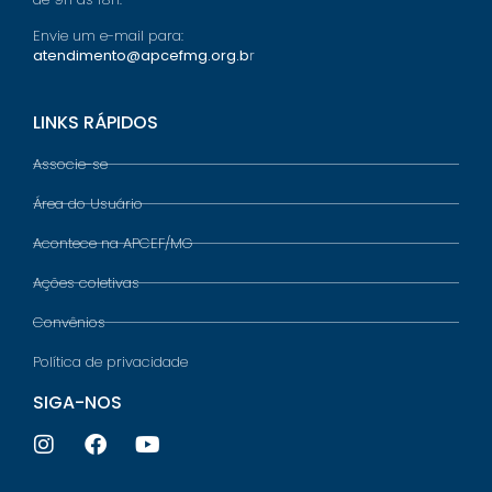
Envie um e-mail para:
atendimento@apcefmg.org.b
r
LINKS RÁPIDOS
Associe-se
Área do Usuário
Acontece na APCEF/MG
Ações coletivas
Convênios
Política de privacidade
SIGA-NOS