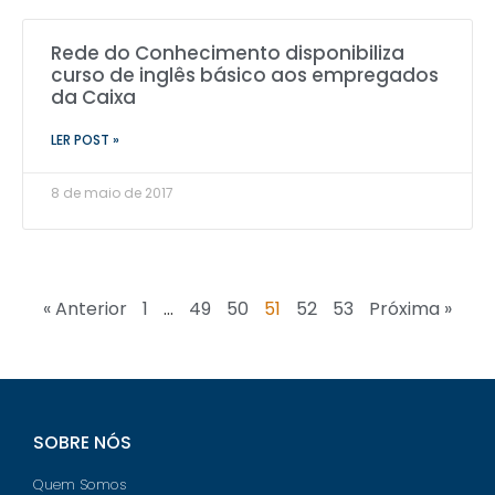
Rede do Conhecimento disponibiliza
curso de inglês básico aos empregados
da Caixa
LER POST »
8 de maio de 2017
« Anterior
1
…
49
50
51
52
53
Próxima »
SOBRE NÓS
Quem Somos