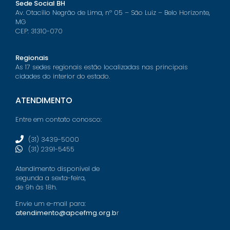
Sede Social BH
Av. Otacílio Negrão de Lima, nº 05 – São Luiz – Belo Horizonte,
MG
CEP: 31310-070
Regionais
As 17 sedes regionais estão localizadas nas principais
cidades do interior do estado.
ATENDIMENTO
Entre em contato conosco:
(31) 3439-5000
(31) 2391-5455
Atendimento disponível de
segunda a sexta-feira,
de 9h às 18h.
Envie um e-mail para:
atendimento@apcefmg.org.b
r