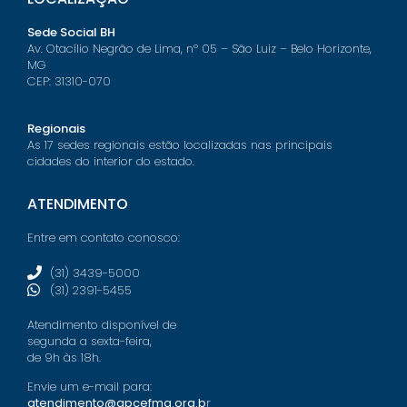
Sede Social BH
Av. Otacílio Negrão de Lima, nº 05 – São Luiz – Belo Horizonte,
MG
CEP: 31310-070
Regionais
As 17 sedes regionais estão localizadas nas principais
cidades do interior do estado.
ATENDIMENTO
Entre em contato conosco:
(31) 3439-5000
(31) 2391-5455
Atendimento disponível de
segunda a sexta-feira,
de 9h às 18h.
Envie um e-mail para:
atendimento@apcefmg.org.b
r