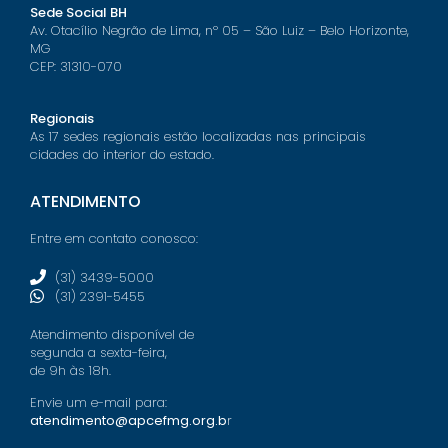
Sede Social BH
Av. Otacílio Negrão de Lima, nº 05 – São Luiz – Belo Horizonte,
MG
CEP: 31310-070
Regionais
As 17 sedes regionais estão localizadas nas principais
cidades do interior do estado.
ATENDIMENTO
Entre em contato conosco:
(31) 3439-5000
(31) 2391-5455
Atendimento disponível de
segunda a sexta-feira,
de 9h às 18h.
Envie um e-mail para:
atendimento@apcefmg.org.b
r