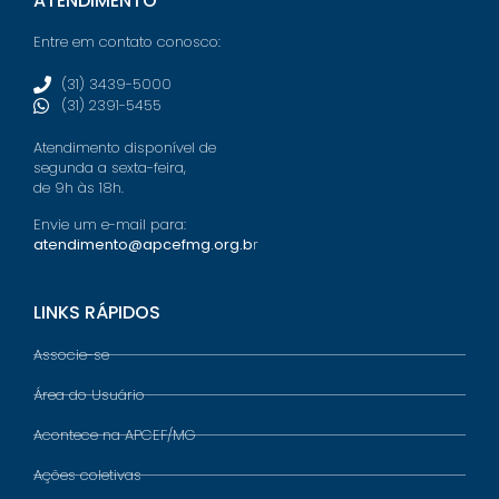
ATENDIMENTO
Entre em contato conosco:
(31) 3439-5000
(31) 2391-5455
Atendimento disponível de
segunda a sexta-feira,
de 9h às 18h.
Envie um e-mail para:
atendimento@apcefmg.org.b
r
LINKS RÁPIDOS
Associe-se
Área do Usuário
Acontece na APCEF/MG
Ações coletivas