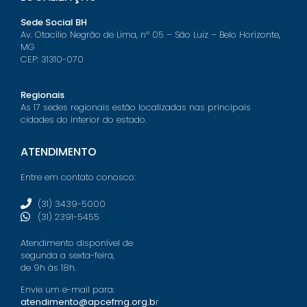
Sede Social BH
Av. Otacílio Negrão de Lima, nº 05 – São Luiz – Belo Horizonte,
MG
CEP: 31310-070
Regionais
As 17 sedes regionais estão localizadas nas principais
cidades do interior do estado.
ATENDIMENTO
Entre em contato conosco:
(31) 3439-5000
(31) 2391-5455
Atendimento disponível de
segunda a sexta-feira,
de 9h às 18h.
Envie um e-mail para:
atendimento@apcefmg.org.b
r