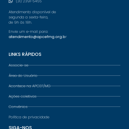
(31) 2391-5455
Atendimento disponível de
segunda a sexta-feira,
de 9h às 18h.
Envie um e-mail para:
atendimento@apcefmg.org.b
r
LINKS RÁPIDOS
Associe-se
Área do Usuário
Acontece na APCEF/MG
Ações coletivas
Convênios
Política de privacidade
SIGA-NOS