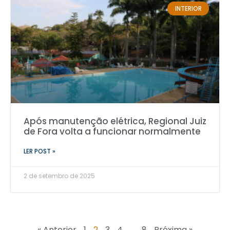
INTERIOR
Após manutenção elétrica, Regional Juiz
de Fora volta a funcionar normalmente
LER POST »
2 de setembro de 2025
« Anterior
1
2
3
4
…
8
Próxima »