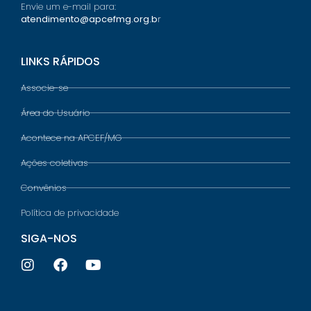
Envie um e-mail para:
atendimento@apcefmg.org.b
r
LINKS RÁPIDOS
Associe-se
Área do Usuário
Acontece na APCEF/MG
Ações coletivas
Convênios
Política de privacidade
SIGA-NOS