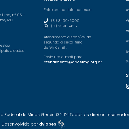
Entre em contato conosco:
A
e Lima, nº 05 –
onte, MG
Á
(31) 3439-5000
(31) 2391-5455
A
Atendimento disponível de
A
segunda a sexta-feira,
 estão
de 9h às 18h.
cipais cidades
C
Envie um e-mail para:
P
atendimento@apcefmg.org.b
r
S
Federal de Minas Gerais © 2021 Todos os direitos reservados.
Desenvolvido por
dvlopes