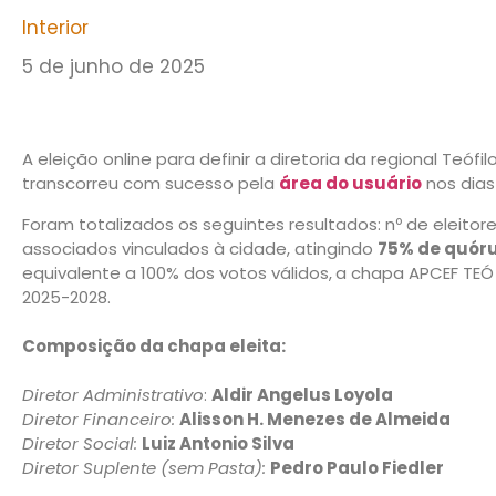
Interior
5 de junho de 2025
A eleição online para definir a diretoria da regional Teófi
transcorreu com sucesso pela
área do usuário
nos dias
Foram totalizados os seguintes resultados: nº de eleitor
associados vinculados à cidade, atingindo
75% de quór
equivalente a 100% dos votos válidos,
a chapa APCEF TEÓ (ú
2025-2028.
Composição da chapa eleita:
Diretor Administrativo
:
Aldir Angelus Loyola
Diretor Financeiro:
Alisson H. Menezes de Almeida
Diretor Social:
Luiz Antonio Silva
Diretor Suplente (sem Pasta):
Pedro Paulo Fiedler