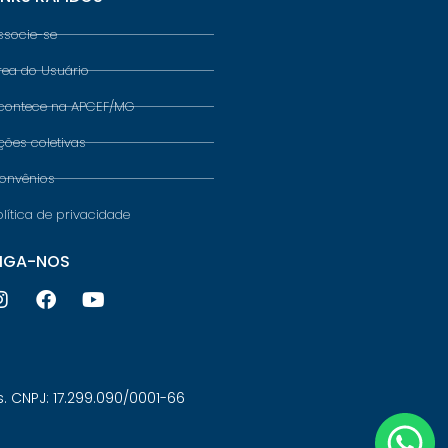
ssocie-se
rea do Usuário
contece na APCEF/MG
ções coletivas
onvênios
olítica de privacidade
IGA-NOS
 CNPJ: 17.299.090/0001-66