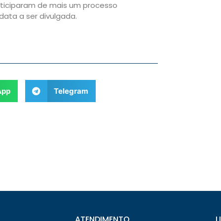
articiparam de mais um processo
ata a ser divulgada.
App
Telegram
ATENDIMENTO
L