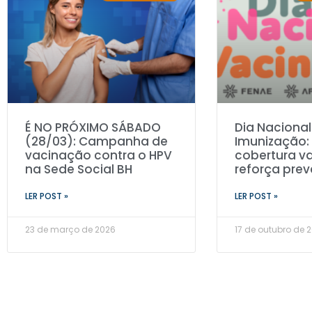
É NO PRÓXIMO SÁBADO
Dia Nacional
(28/03): Campanha de
Imunização:
vacinação contra o HPV
cobertura va
na Sede Social BH
reforça pre
LER POST »
LER POST »
23 de março de 2026
17 de outubro de 