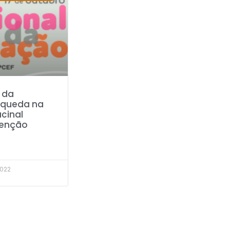
 da
 queda na
cinal
venção
2022