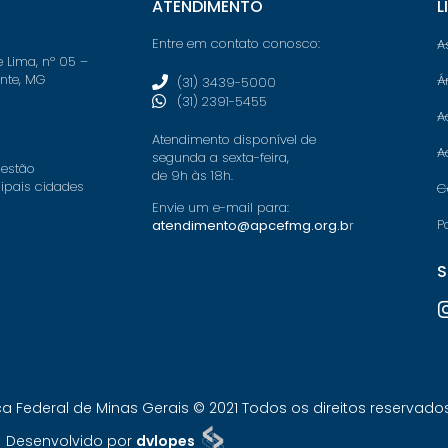
ATENDIMENTO
L
Entre em contato conosco:
A
e Lima, nº 05 –
onte, MG
Á
(31) 3439-5000
(31) 2391-5455
A
Atendimento disponível de
A
segunda a sexta-feira,
 estão
de 9h às 18h.
cipais cidades
C
Envie um e-mail para:
P
atendimento@apcefmg.org.b
r
S
Federal de Minas Gerais © 2021 Todos os direitos reservados.
Desenvolvido por
dvlopes