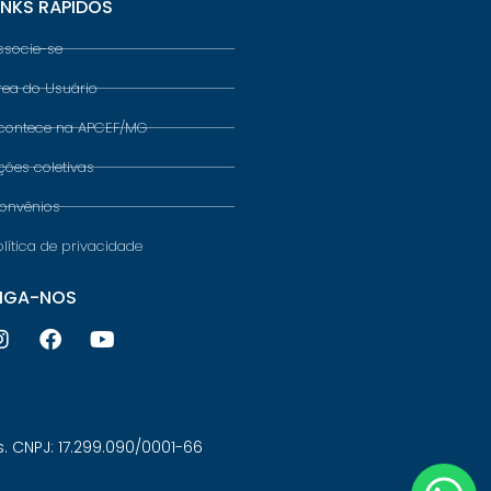
INKS RÁPIDOS
ssocie-se
rea do Usuário
contece na APCEF/MG
ções coletivas
onvênios
olítica de privacidade
IGA-NOS
 CNPJ: 17.299.090/0001-66