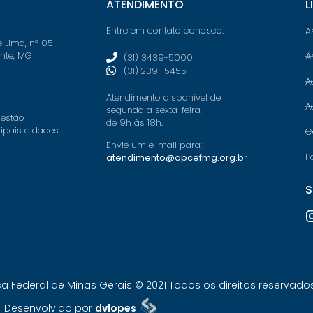
ATENDIMENTO
L
Entre em contato conosco:
A
e Lima, nº 05 –
onte, MG
Á
(31) 3439-5000
(31) 2391-5455
A
Atendimento disponível de
A
segunda a sexta-feira,
 estão
de 9h às 18h.
cipais cidades
C
Envie um e-mail para:
P
atendimento@apcefmg.org.b
r
S
Federal de Minas Gerais © 2021 Todos os direitos reservados.
Desenvolvido por
dvlopes