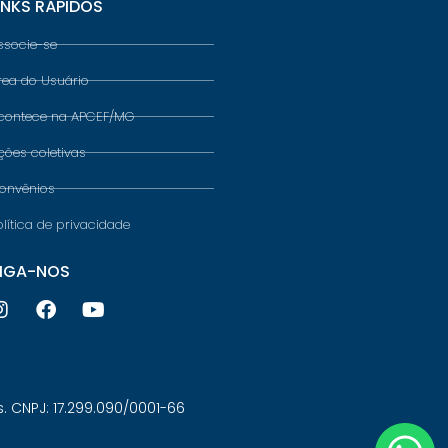
INKS RÁPIDOS
ssocie-se
rea do Usuário
contece na APCEF/MG
ções coletivas
onvênios
olítica de privacidade
IGA-NOS
 CNPJ: 17.299.090/0001-66