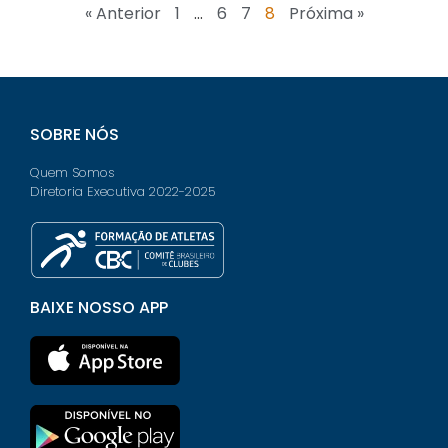
« Anterior
1
…
6
7
8
Próxima »
SOBRE NÓS
Quem Somos
Diretoria Executiva 2022-2025
BAIXE NOSSO APP