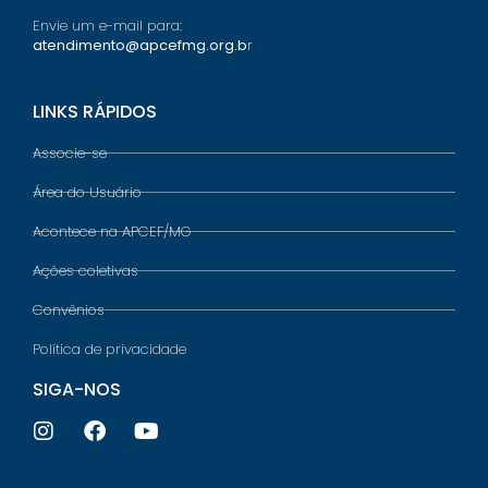
Envie um e-mail para:
atendimento@apcefmg.org.b
r
LINKS RÁPIDOS
Associe-se
Área do Usuário
Acontece na APCEF/MG
Ações coletivas
Convênios
Política de privacidade
SIGA-NOS