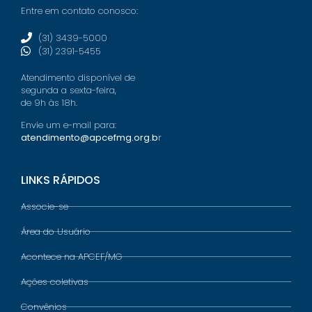
Entre em contato conosco:
(31) 3439-5000
(31) 2391-5455
Atendimento disponível de
segunda a sexta-feira,
de 9h às 18h.
Envie um e-mail para:
atendimento@apcefmg.org.b
r
LINKS RÁPIDOS
Associe-se
Área do Usuário
Acontece na APCEF/MG
Ações coletivas
Convênios