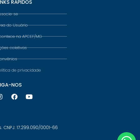
INKS RÁPIDOS
ssocie-se
rea do Usuário
contece na APCEF/MG
ções coletivas
onvênios
olítica de privacidade
IGA-NOS
 CNPJ: 17.299.090/0001-66