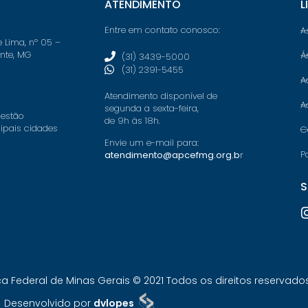
ATENDIMENTO
L
Entre em contato conosco:
A
e Lima, nº 05 –
onte, MG
Á
(31) 3439-5000
(31) 2391-5455
A
Atendimento disponível de
A
segunda a sexta-feira,
 estão
de 9h às 18h.
cipais cidades
C
Envie um e-mail para:
P
atendimento@apcefmg.org.b
r
S
Federal de Minas Gerais © 2021 Todos os direitos reservados.
Desenvolvido por
dvlopes