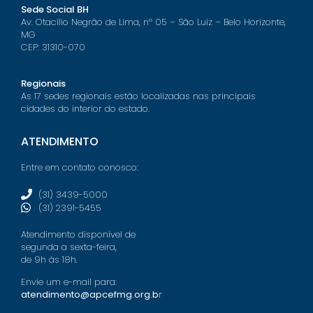
Sede Social BH
Av. Otacílio Negrão de Lima, nº 05 – São Luiz – Belo Horizonte,
MG
CEP: 31310-070
Regionais
As 17 sedes regionais estão localizadas nas principais
cidades do interior do estado.
ATENDIMENTO
Entre em contato conosco:
(31) 3439-5000
(31) 2391-5455
Atendimento disponível de
segunda a sexta-feira,
de 9h às 18h.
Envie um e-mail para:
atendimento@apcefmg.org.b
r