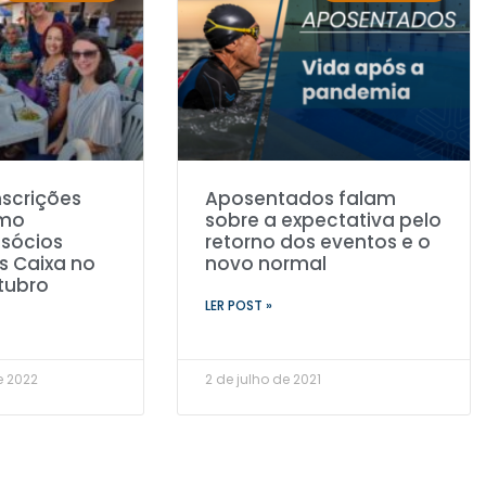
nscrições
Aposentados falam
imo
sobre a expectativa pelo
 sócios
retorno dos eventos e o
 Caixa no
novo normal
tubro
LER POST »
e 2022
2 de julho de 2021