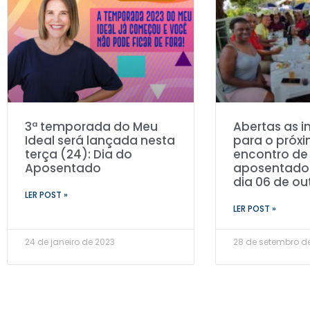
3ª temporada do Meu
Abertas as i
Ideal será lançada nesta
para o próx
terça (24): Dia do
encontro de
Aposentado
aposentados
dia 06 de ou
LER POST »
LER POST »
24 de janeiro de 2023
28 de setembro d