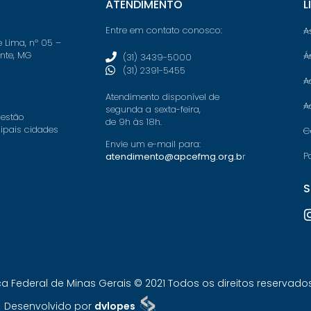
ATENDIMENTO
L
Entre em contato conosco:
A
e Lima, nº 05 –
onte, MG
Á
(31) 3439-5000
(31) 2391-5455
A
Atendimento disponível de
A
segunda a sexta-feira,
 estão
de 9h às 18h.
cipais cidades
C
Envie um e-mail para:
P
atendimento@apcefmg.org.b
r
S
Federal de Minas Gerais © 2021 Todos os direitos reservados.
Desenvolvido por
dvlopes