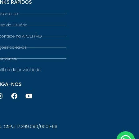
INKS RÁPIDOS
ssocie-se
rea do Usuário
contece na APCEF/MG
ções coletivas
onvênios
olítica de privacidade
IGA-NOS
 CNPJ: 17.299.090/0001-66