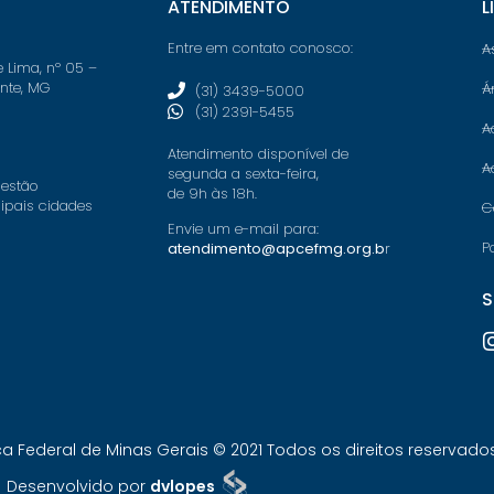
ATENDIMENTO
L
Entre em contato conosco:
A
e Lima, nº 05 –
onte, MG
Á
(31) 3439-5000
(31) 2391-5455
A
Atendimento disponível de
A
segunda a sexta-feira,
 estão
de 9h às 18h.
cipais cidades
C
Envie um e-mail para:
P
atendimento@apcefmg.org.b
r
S
Federal de Minas Gerais © 2021 Todos os direitos reservados.
Desenvolvido por
dvlopes