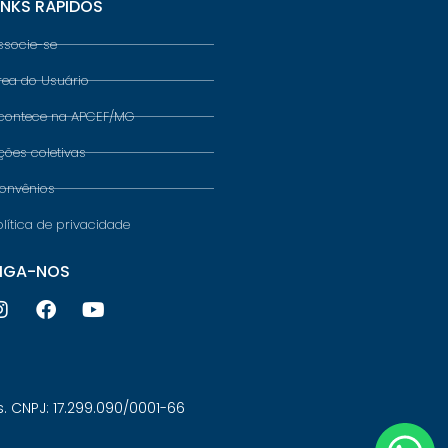
INKS RÁPIDOS
ssocie-se
rea do Usuário
contece na APCEF/MG
ções coletivas
onvênios
olítica de privacidade
IGA-NOS
 CNPJ: 17.299.090/0001-66