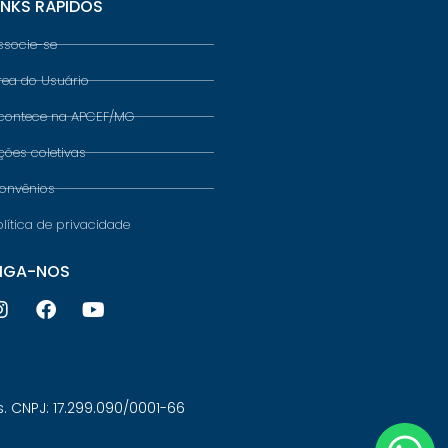
INKS RÁPIDOS
ssocie-se
rea do Usuário
contece na APCEF/MG
ções coletivas
onvênios
olítica de privacidade
IGA-NOS
 CNPJ: 17.299.090/0001-66