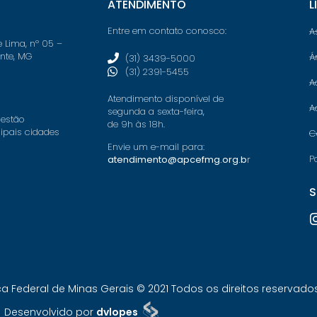
ATENDIMENTO
L
Entre em contato conosco:
A
e Lima, nº 05 –
onte, MG
Á
(31) 3439-5000
(31) 2391-5455
A
Atendimento disponível de
A
segunda a sexta-feira,
 estão
de 9h às 18h.
cipais cidades
C
Envie um e-mail para:
P
atendimento@apcefmg.org.b
r
S
Federal de Minas Gerais © 2021 Todos os direitos reservados.
Desenvolvido por
dvlopes