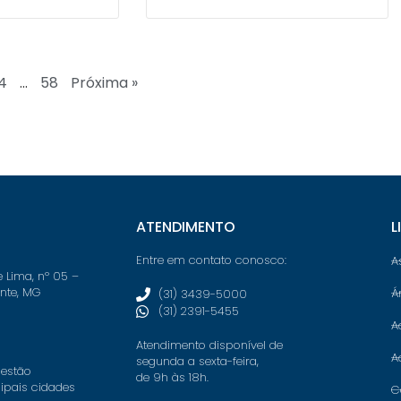
4
…
58
Próxima »
ATENDIMENTO
L
Entre em contato conosco:
A
e Lima, nº 05 –
onte, MG
Á
(31) 3439-5000
(31) 2391-5455
A
Atendimento disponível de
A
segunda a sexta-feira,
 estão
de 9h às 18h.
cipais cidades
C