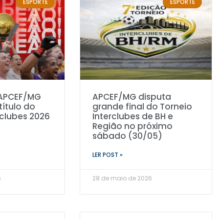
ESPORTE
ESPORTE
 APCEF/MG
APCEF/MG disputa
título do
grande final do Torneio
rclubes 2026
Interclubes de BH e
Região no próximo
sábado (30/05)
LER POST »
6
28 de maio de 2026