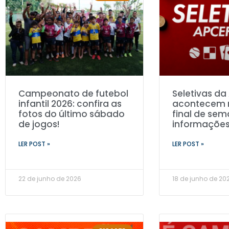
Campeonato de futebol
Seletivas d
infantil 2026: confira as
acontecem 
fotos do último sábado
final de sem
de jogos!
informaçõe
LER POST »
LER POST »
22 de junho de 2026
18 de junho de 20