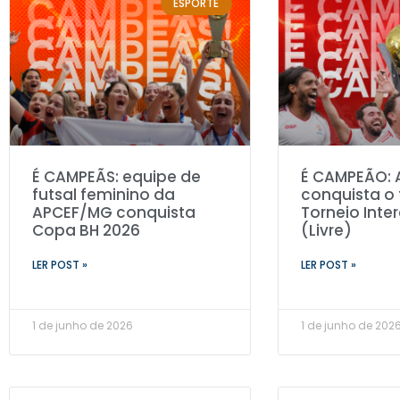
ESPORTE
É CAMPEÃS: equipe de
É CAMPEÃO:
futsal feminino da
conquista o 
APCEF/MG conquista
Torneio Inte
Copa BH 2026
(Livre)
LER POST »
LER POST »
1 de junho de 2026
1 de junho de 202