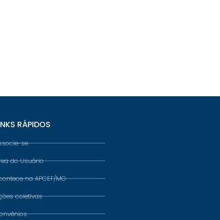
INKS RÁPIDOS
ssocie-se
rea do Usuário
contece na APCEF/MG
ções coletivas
onvênios