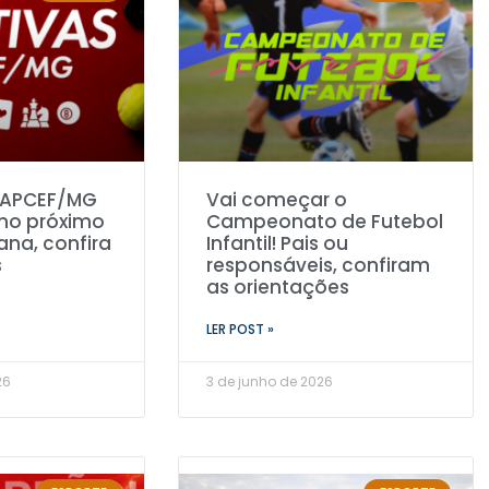
a APCEF/MG
Vai começar o
no próximo
Campeonato de Futebol
ana, confira
Infantil! Pais ou
s
responsáveis, confiram
as orientações
LER POST »
26
3 de junho de 2026