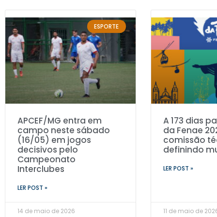
ESPORTE
APCEF/MG entra em
A 173 dias p
campo neste sábado
da Fenae 20
(16/05) em jogos
comissão té
decisivos pelo
definindo 
Campeonato
Interclubes
LER POST »
LER POST »
14 de maio de 2026
11 de maio de 202