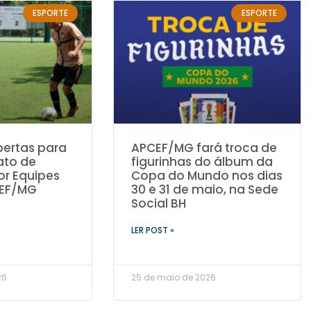
ESPORTE
ESPORTE
bertas para
APCEF/MG fará troca de
to de
figurinhas do álbum da
or Equipes
Copa do Mundo nos dias
CEF/MG
30 e 31 de maio, na Sede
Social BH
LER POST »
26
25 de maio de 2026