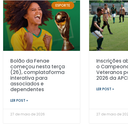
ESPORTE
Bolão da Fenae
Inscrições a
começou nesta terça
o Campeona
(26), complataforma
Veteranos p
interativa para
2026 da AP
associados e
dependentes
LER POST »
LER POST »
27 de maio de 2026
27 de maio de 20