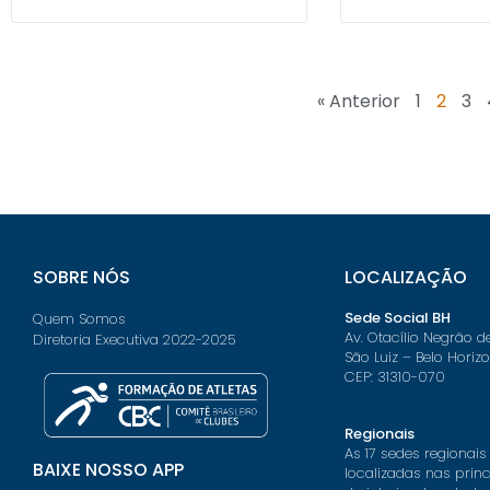
« Anterior
1
2
3
SOBRE NÓS
LOCALIZAÇÃO
Sede Social BH
Quem Somos
Av. Otacílio Negrão d
Diretoria Executiva 2022-2025
São Luiz – Belo Horiz
CEP: 31310-070
Regionais
As 17 sedes regionais
BAIXE NOSSO APP
localizadas nas prin