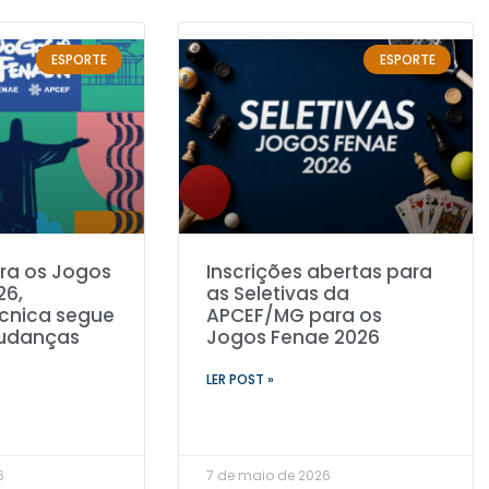
ESPORTE
ESPORTE
ara os Jogos
Inscrições abertas para
26,
as Seletivas da
cnica segue
APCEF/MG para os
mudanças
Jogos Fenae 2026
LER POST »
6
7 de maio de 2026