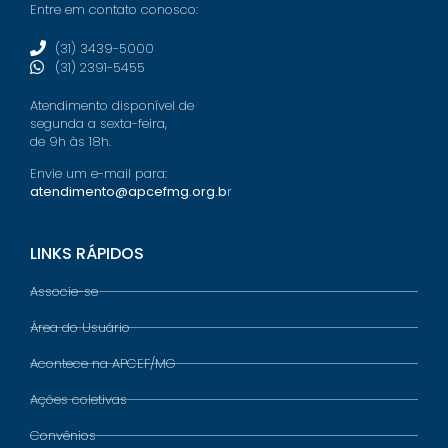
Entre em contato conosco:
(31) 3439-5000
(31) 2391-5455
Atendimento disponível de
segunda a sexta-feira,
de 9h às 18h.
Envie um e-mail para:
atendimento@apcefmg.org.b
r
LINKS RÁPIDOS
Associe-se
Área do Usuário
Acontece na APCEF/MG
Ações coletivas
Convênios