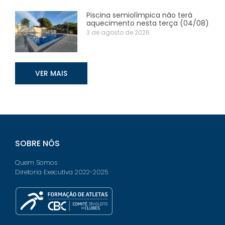
Piscina semiolímpica não terá
aquecimento nesta terça (04/08)
3 de agosto de 2026
VER MAIS
SOBRE NÓS
Quem Somos
Diretoria Executiva 2022-2025