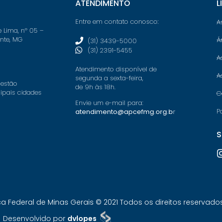
ATENDIMENTO
L
Entre em contato conosco:
A
e Lima, nº 05 –
onte, MG
Á
(31) 3439-5000
(31) 2391-5455
A
Atendimento disponível de
A
segunda a sexta-feira,
 estão
de 9h às 18h.
cipais cidades
C
Envie um e-mail para:
P
atendimento@apcefmg.org.b
r
S
Federal de Minas Gerais © 2021 Todos os direitos reservados.
Desenvolvido por
dvlopes