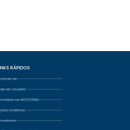
INKS RÁPIDOS
ssocie-se
rea do Usuário
contece na APCEF/MG
ções coletivas
onvênios