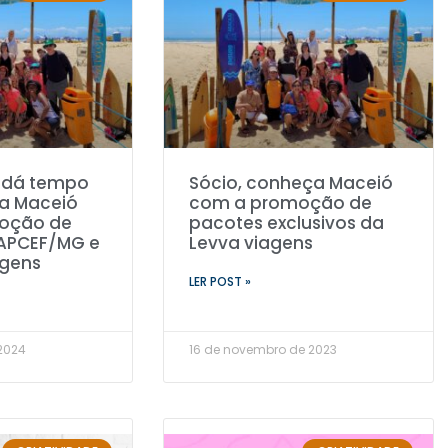
a dá tempo
Sócio, conheça Maceió
ra Maceió
com a promoção de
oção de
pacotes exclusivos da
APCEF/MG e
Levva viagens
agens
LER POST »
 2024
16 de novembro de 2023