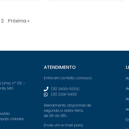
2
Próxima »
ATENDIMENTO
L
Entre em contato conosco:
A
e Lima, nº 05 –
onte, MG
Á
(31) 3439-5000
(31) 2391-5455
A
Atendimento disponível de
A
segunda a sexta-feira,
 estão
de 9h às 18h.
cipais cidades
C
Envie um e-mail para: