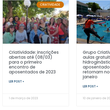
CRIATIVIDADE
Criatividade: inscrições
Grupo Criati
abertas até (08/03)
aulas gratui
para o primeiro
hidroginásti
encontro de
aposentados
aposentados de 2023
retornam no 
janeiro
LER POST »
LER POST »
1 de março de 2023
10 de janeiro de 2