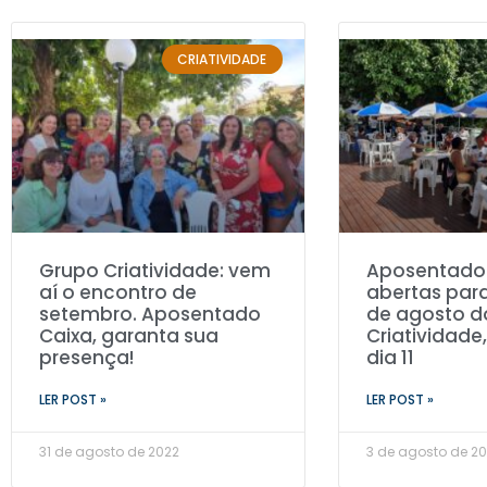
CRIATIVIDADE
Grupo Criatividade: vem
Aposentados
aí o encontro de
abertas par
setembro. Aposentado
de agosto d
Caixa, garanta sua
Criatividade
presença!
dia 11
LER POST »
LER POST »
31 de agosto de 2022
3 de agosto de 2