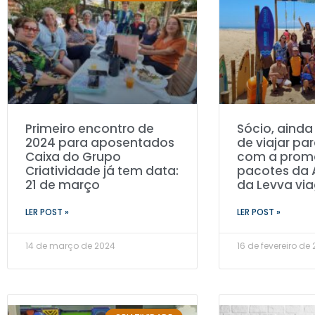
Primeiro encontro de
Sócio, aind
2024 para aposentados
de viajar pa
Caixa do Grupo
com a prom
Criatividade já tem data:
pacotes da 
21 de março
da Levva vi
LER POST »
LER POST »
14 de março de 2024
16 de fevereiro de