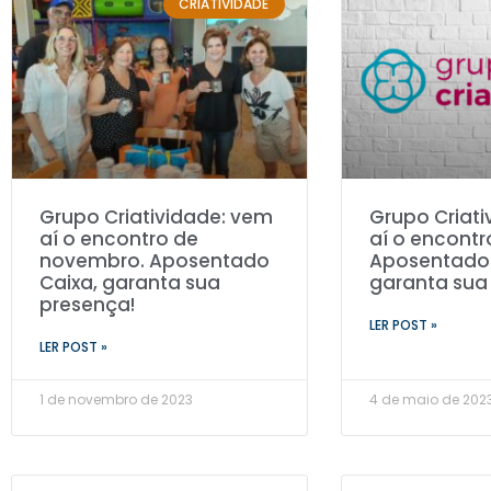
CRIATIVIDADE
Grupo Criatividade: vem
Grupo Criati
aí o encontro de
aí o encontr
novembro. Aposentado
Aposentado 
Caixa, garanta sua
garanta sua
presença!
LER POST »
LER POST »
1 de novembro de 2023
4 de maio de 202