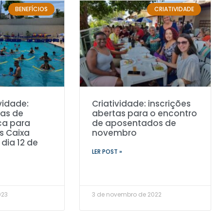
BENEFÍCIOS
CRIATIVIDADE
vidade:
Criatividade: inscrições
tas de
abertas para o encontro
ca para
de aposentados de
 Caixa
novembro
dia 12 de
LER POST »
023
3 de novembro de 2022