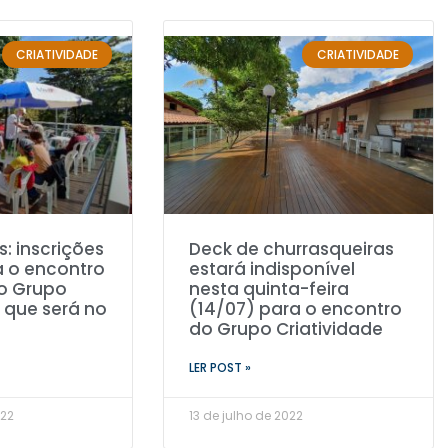
CRIATIVIDADE
CRIATIVIDADE
: inscrições
Deck de churrasqueiras
a o encontro
estará indisponível
o Grupo
nesta quinta-feira
, que será no
(14/07) para o encontro
do Grupo Criatividade
LER POST »
022
13 de julho de 2022