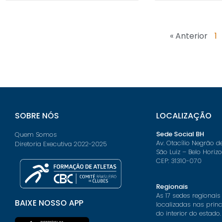
« Anterior
1
SOBRE NÓS
LOCALIZAÇÃO
Sede Social BH
Quem Somos
Av. Otacílio Negrão d
Diretoria Executiva 2022-2025
São Luiz – Belo Horiz
CEP: 31310-070
Regionais
As 17 sedes regionais
BAIXE NOSSO APP
localizadas nas prin
do interior do estado.