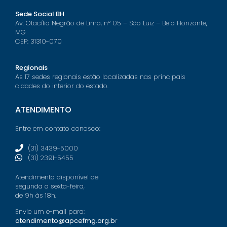
Sede Social BH
Av. Otacílio Negrão de Lima, nº 05 – São Luiz – Belo Horizonte,
MG
CEP: 31310-070
Regionais
As 17 sedes regionais estão localizadas nas principais
cidades do interior do estado.
ATENDIMENTO
Entre em contato conosco:
(31) 3439-5000
(31) 2391-5455
Atendimento disponível de
segunda a sexta-feira,
de 9h às 18h.
Envie um e-mail para:
atendimento@apcefmg.org.b
r