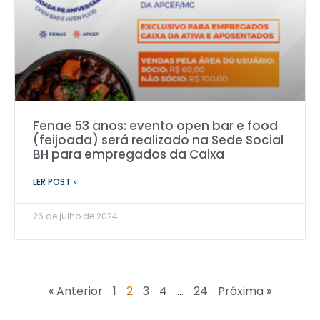
Fenae 53 anos: evento open bar e food
(feijoada) será realizado na Sede Social
BH para empregados da Caixa
LER POST »
26 de julho de 2024
« Anterior
1
2
3
4
…
24
Próxima »