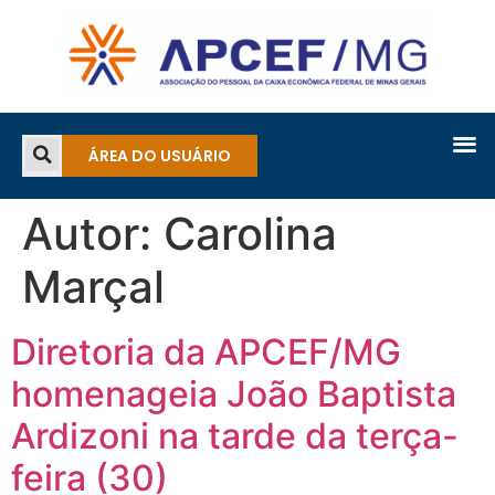
ÁREA DO USUÁRIO
Autor:
Carolina
Marçal
Diretoria da APCEF/MG
homenageia João Baptista
Ardizoni na tarde da terça-
feira (30)