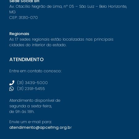
Sede Social BH
Av. Otacílio Negrão de Lima, nº 05 – São Luiz – Belo Horizonte,
MG
CEP: 31310-070
Regionais
As 17 sedes regionais estão localizadas nas principais
cidades do interior do estado.
ATENDIMENTO
Entre em contato conosco:
(31) 3439-5000
(31) 2391-5455
Atendimento disponível de
segunda a sexta-feira,
de 9h às 18h.
Envie um e-mail para:
atendimento@apcefmg.org.b
r