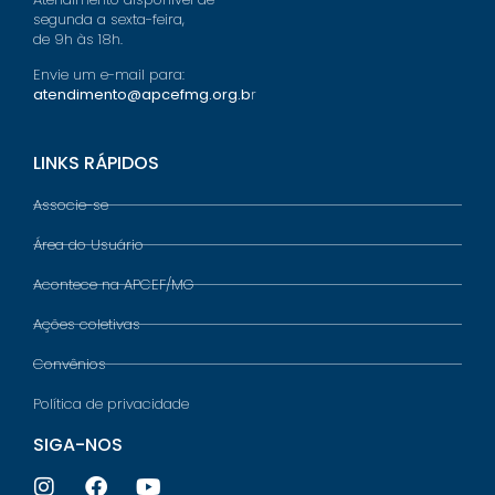
segunda a sexta-feira,
de 9h às 18h.
Envie um e-mail para:
atendimento@apcefmg.org.b
r
LINKS RÁPIDOS
Associe-se
Área do Usuário
Acontece na APCEF/MG
Ações coletivas
Convênios
Política de privacidade
SIGA-NOS