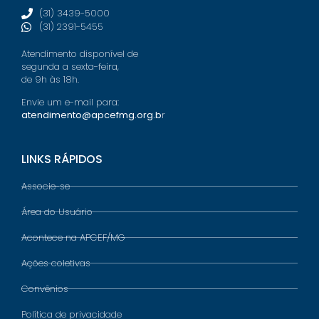
(31) 3439-5000
(31) 2391-5455
Atendimento disponível de
segunda a sexta-feira,
de 9h às 18h.
Envie um e-mail para:
atendimento@apcefmg.org.b
r
LINKS RÁPIDOS
Associe-se
Área do Usuário
Acontece na APCEF/MG
Ações coletivas
Convênios
Política de privacidade