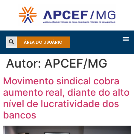
ÁREA DO USUÁRIO
Autor:
APCEF/MG
Movimento sindical cobra
aumento real, diante do alto
nível de lucratividade dos
bancos