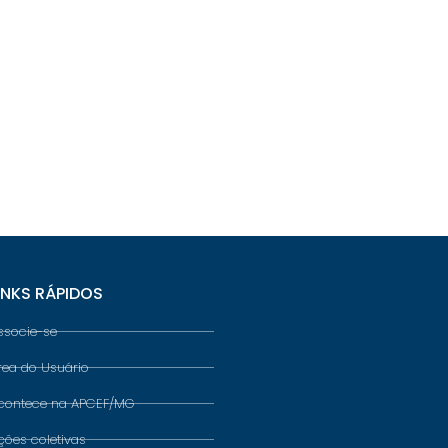
INKS RÁPIDOS
ssocie-se
rea do Usuário
contece na APCEF/MG
ções coletivas