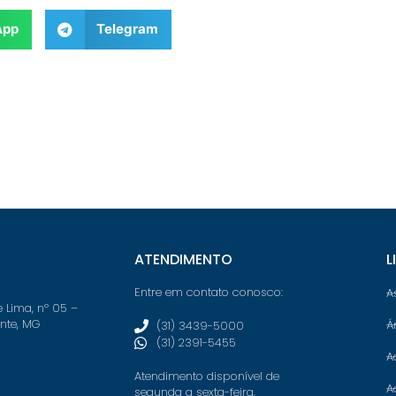
App
Telegram
ATENDIMENTO
L
Entre em contato conosco:
A
e Lima, nº 05 –
onte, MG
Á
(31) 3439-5000
(31) 2391-5455
A
Atendimento disponível de
A
segunda a sexta-feira,