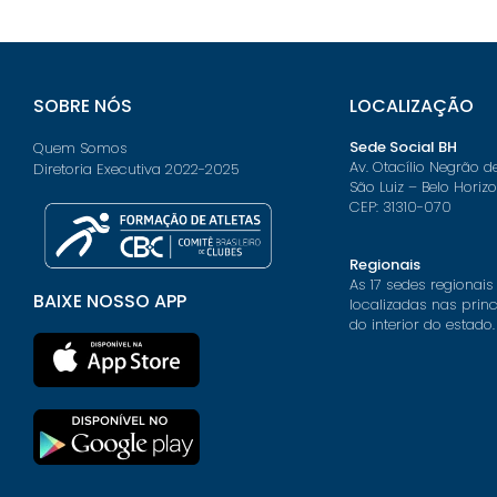
SOBRE NÓS
LOCALIZAÇÃO
Sede Social BH
Quem Somos
Av. Otacílio Negrão d
Diretoria Executiva 2022-2025
São Luiz – Belo Horiz
CEP: 31310-070
Regionais
As 17 sedes regionais
BAIXE NOSSO APP
localizadas nas prin
do interior do estado.