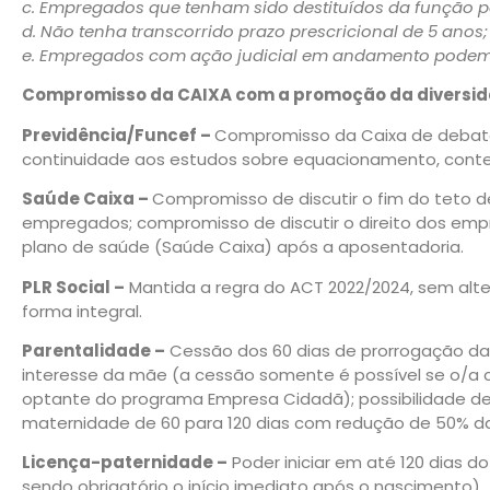
c. Empregados que tenham sido destituídos da função p
d. Não tenha transcorrido prazo prescricional de 5 anos;
e. Empregados com ação judicial em andamento podem o
Compromisso da CAIXA com a promoção da diversida
Previdência/Funcef –
Compromisso da Caixa de debater
continuidade aos estudos sobre equacionamento, conte
Saúde Caixa –
Compromisso de discutir o fim do teto 
empregados; compromisso de discutir o direito dos em
plano de saúde (Saúde Caixa) após a aposentadoria.
PLR Social –
Mantida a regra do ACT 2022/2024, sem alt
forma integral.
Parentalidade –
Cessão dos 60 dias de prorrogação da 
interesse da mãe (a cessão somente é possível se o/
optante do programa Empresa Cidadã); possibilidade de
maternidade de 60 para 120 dias com redução de 50% da
Licença-paternidade –
Poder iniciar em até 120 dias d
sendo obrigatório o início imediato após o nascimento).