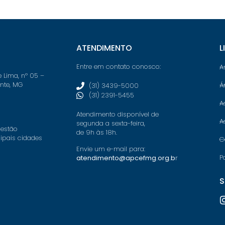
ATENDIMENTO
L
Entre em contato conosco:
A
e Lima, nº 05 –
onte, MG
Á
(31) 3439-5000
(31) 2391-5455
A
Atendimento disponível de
A
segunda a sexta-feira,
 estão
de 9h às 18h.
cipais cidades
C
Envie um e-mail para:
P
atendimento@apcefmg.org.b
r
S