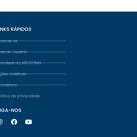
INKS RÁPIDOS
ssocie-se
rea do Usuário
contece na APCEF/MG
ções coletivas
onvênios
olítica de privacidade
IGA-NOS