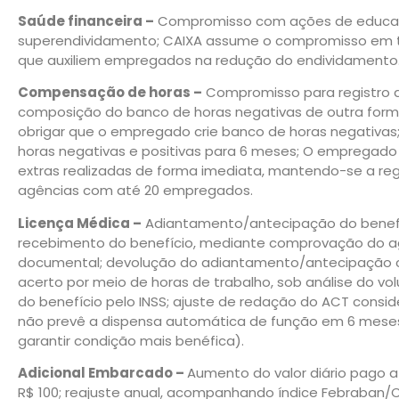
Saúde financeira –
Compromisso com ações de educaçã
superendividamento; CAIXA assume o compromisso em tr
que auxiliem empregados na redução do endividamento
Compensação de horas –
Compromisso para registro d
composição do banco de horas negativas de outra forma
obrigar que o empregado crie banco de horas negativa
horas negativas e positivas para 6 meses; O empregad
extras realizadas de forma imediata, mantendo-se a r
agências com até 20 empregados.
Licença Médica –
Adiantamento/antecipação do benefí
recebimento do benefício, mediante comprovação do a
documental; devolução do adiantamento/antecipação
acerto por meio de horas de trabalho, sob análise do v
do benefício pelo INSS; ajuste de redação do ACT consi
não prevê a dispensa automática de função em 6 mese
garantir condição mais benéfica).
Adicional Embarcado –
Aumento do valor diário pago
R$ 100; reajuste anual, acompanhando índice Febraban/C