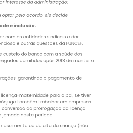
or interesse da administração;
ptar pelo acordo, ele decide.
de e inclusão;
 com as entidades sindicais e dar
ncioso e outras questões da FUNCEF.
de custeio do banco com a saúde dos
pregados admitidos após 2018 de manter o
erações, garantindo o pagamento de
licença-maternidade para o pai, se tiver
a cônjuge também trabalhar em empresas
 conversão da prorrogação da licença
 jornada neste período.
o nascimento ou da alta da criança (não