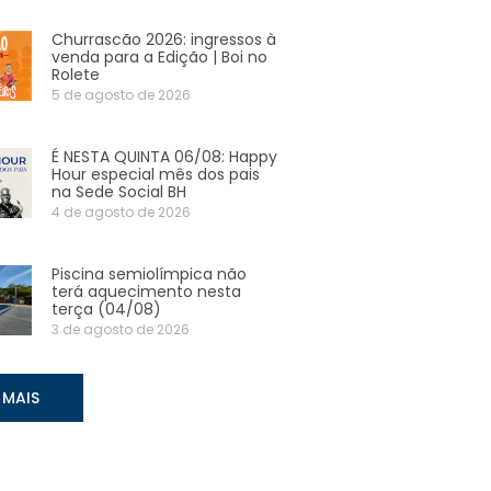
Churrascão 2026: ingressos à
venda para a Edição | Boi no
Rolete
5 de agosto de 2026
É NESTA QUINTA 06/08: Happy
Hour especial mês dos pais
na Sede Social BH
4 de agosto de 2026
Piscina semiolímpica não
terá aquecimento nesta
terça (04/08)
3 de agosto de 2026
 MAIS