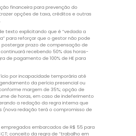
o financeira para prevenção do
azer opções de taxa, créditos e outras
.
e texto explicitando que é “vedada a
” para reforçar que o gestor não pode
s; postergar prazo de compensação de
o continuará recebendo 50% das horas-
egra de pagamento de 100% de HE para
cio por incapacidade temporária até
gendamento da perícia presencial ou
 conforme margem de 35%; opção de
olume de horas, em caso de indeferimento
derando a redação da regra interna que
s (nova redação terá o compromisso de
 a empregados embarcados de R$ 55 para
CT; conceito da regra de “trabalho em