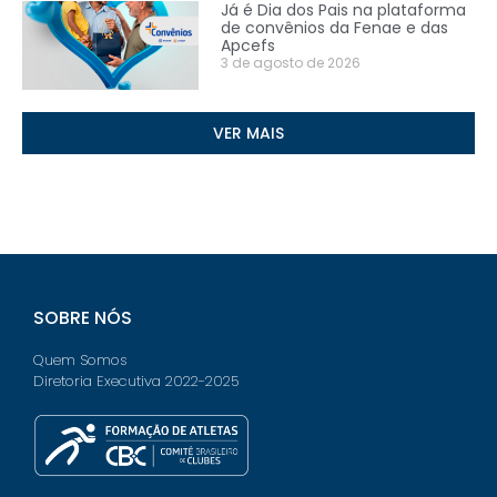
Já é Dia dos Pais na plataforma
de convênios da Fenae e das
Apcefs
3 de agosto de 2026
VER MAIS
SOBRE NÓS
Quem Somos
Diretoria Executiva 2022-2025