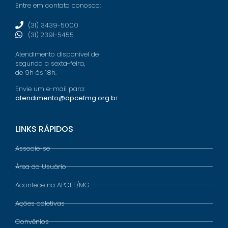
Entre em contato conosco:
(31) 3439-5000
(31) 2391-5455
Atendimento disponível de
segunda a sexta-feira,
de 9h às 18h.
Envie um e-mail para:
atendimento@apcefmg.org.b
r
LINKS RÁPIDOS
Associe-se
Área do Usuário
Acontece na APCEF/MG
Ações coletivas
Convênios