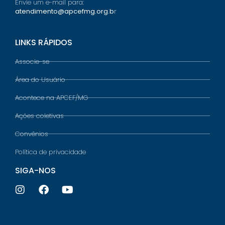
Envie um e-mail para:
atendimento@apcefmg.org.b
r
LINKS RÁPIDOS
Associe-se
Área do Usuário
Acontece na APCEF/MG
Ações coletivas
Convênios
Política de privacidade
SIGA-NOS