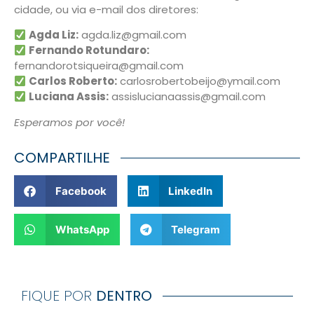
cidade, ou via e-mail dos diretores:
Agda Liz:
agda.liz@gmail.com
Fernando Rotundaro:
fernandorotsiqueira@gmail.com
Carlos Roberto:
carlosrobertobeijo@ymail.com
Luciana Assis:
assislucianaassis@gmail.com
Esperamos por você!
COMPARTILHE
Facebook
LinkedIn
WhatsApp
Telegram
FIQUE POR
DENTRO