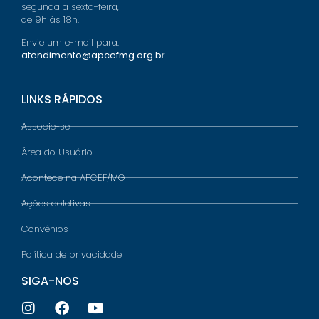
segunda a sexta-feira,
de 9h às 18h.
Envie um e-mail para:
atendimento@apcefmg.org.b
r
LINKS RÁPIDOS
Associe-se
Área do Usuário
Acontece na APCEF/MG
Ações coletivas
Convênios
Política de privacidade
SIGA-NOS