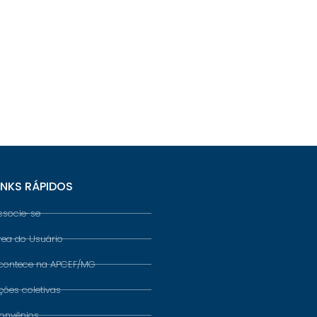
INKS RÁPIDOS
ssocie-se
rea do Usuário
contece na APCEF/MG
ções coletivas
onvênios