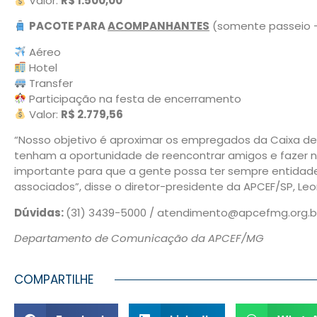
Valor:
R$ 1.500,00
PACOTE PARA
ACOMPANHANTES
(somente passeio –
Aéreo
Hotel
Transfer
Participação na festa de encerramento
Valor:
R$ 2.779,56
“Nosso objetivo é aproximar os empregados da Caixa d
tenham a oportunidade de reencontrar amigos e fazer no
importante para que a gente possa ter sempre entidade
associados”, disse o diretor-presidente da APCEF/SP, Le
Dúvidas:
(31) 3439-5000 / atendimento@apcefmg.org.b
Departamento de Comunicação da APCEF/MG
COMPARTILHE