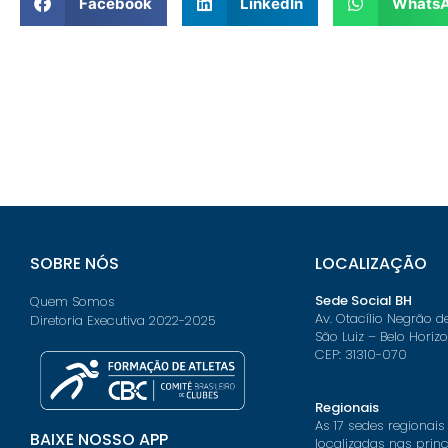
Facebook
LinkedIn
Whats
SOBRE NÓS
LOCALIZAÇÃO
Sede Social BH
Quem Somos
Av. Otacílio Negrão d
Diretoria Executiva 2022-2025
São Luiz – Belo Horiz
CEP: 31310-070
Regionais
As 17 sedes regionais
BAIXE NOSSO APP
localizadas nas prin