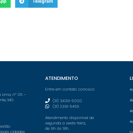
App
Telegram
ATENDIMENTO
L
Entre em contato conosco:
A
e Lima, nº 05 –
onte, MG
Á
(31) 3439-5000
(31) 2391-5455
A
Atendimento disponível de
A
segunda a sexta-feira,
 estão
de 9h às 18h.
cipais cidades
C