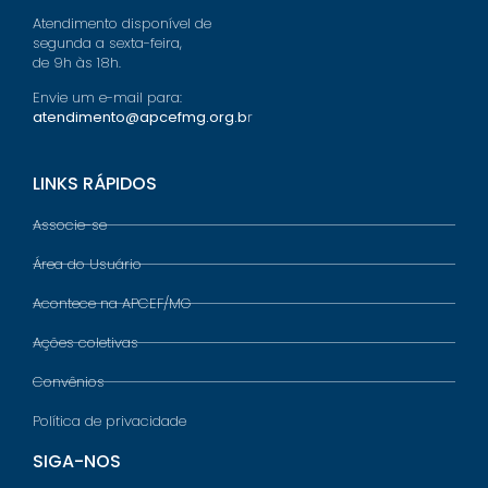
Atendimento disponível de
segunda a sexta-feira,
de 9h às 18h.
Envie um e-mail para:
atendimento@apcefmg.org.b
r
LINKS RÁPIDOS
Associe-se
Área do Usuário
Acontece na APCEF/MG
Ações coletivas
Convênios
Política de privacidade
SIGA-NOS