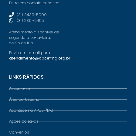
Entre em contato conosco:
(31) 3439-5000
(31) 2391-5455
Atendimento disponível de
segunda a sexta-feira,
de 9h às 18h.
Envie um e-mail para:
atendimento@apcefmg.org.b
r
LINKS RÁPIDOS
Associe-se
Área do Usuário
Acontece na APCEF/MG
Ações coletivas
Convênios