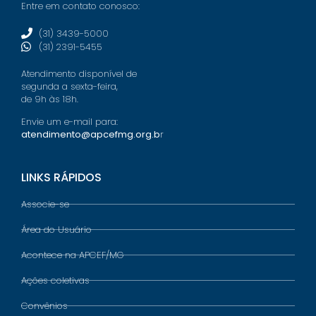
Entre em contato conosco:
(31) 3439-5000
(31) 2391-5455
Atendimento disponível de
segunda a sexta-feira,
de 9h às 18h.
Envie um e-mail para:
atendimento@apcefmg.org.b
r
LINKS RÁPIDOS
Associe-se
Área do Usuário
Acontece na APCEF/MG
Ações coletivas
Convênios