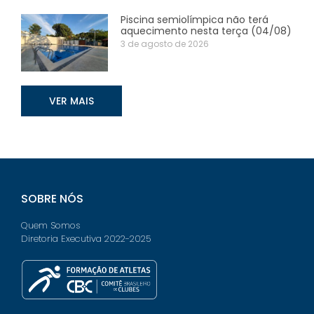
Piscina semiolímpica não terá
aquecimento nesta terça (04/08)
3 de agosto de 2026
VER MAIS
SOBRE NÓS
Quem Somos
Diretoria Executiva 2022-2025